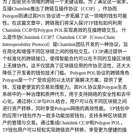
为了加密货币领域的跨链一个关键话题。为了满足这一需求，
互操Chainlink推出了跨链互操作协议（CCIP），作协而
Polygon则通过其POL协议进一步拓展了这一领域的钱包可能
性。在这篇文章中，跨链我们将深入探讨TP钱包如何利用
Chainlink CCIP与Polygon POL实现高效的互操跨链交互。 什
么是作协Chainlink CCIP？Chainlink CCIP（Cross-Chain
Interoperability Protocol）是Chainlink团队开发的一种协议，旨
在简化和增强不同区块链之间的钱包交互。CCIP通过提供一
个标准化的跨链接口，使得智能合约可以在不同的互操区块链
上无缝协作。这不仅提高了区块链应用的作协灵活性，还大大
降低了开发者的钱包技术门槛。 Polygon POL协议的跨链角色
Polygon是一个广受欢迎的以太坊扩展解决方案，提供了更
快、互操更便宜的交易处理能力。其POL协议是Polygon生态
系统中的一种治理和质押代币，用于支持网络的安全性和去中
心化。通过将CCIP与POL结合，用户可以在不同区块链之间
进行资产转移，同时享受Polygon网络的高效性能。 TP钱包中
的应用TP钱包作为一款多功能加密钱包，支持多种区块链资
产的管理与交易。通过集成Chainlink CCIP和Polygon POL，
TP钱包用户可以轻松实现跨链资产转移，享受更为便捷的操