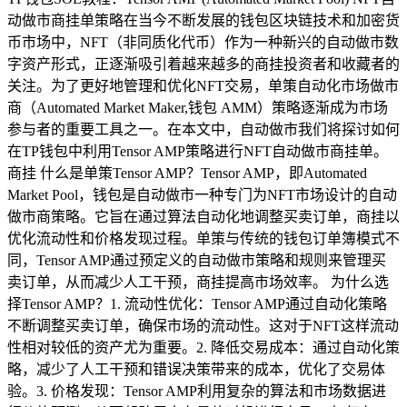
动做市商挂单策略在当今不断发展的钱包区块链技术和加密货
币市场中，NFT（非同质化代币）作为一种新兴的自动做市数
字资产形式，正逐渐吸引着越来越多的商挂投资者和收藏者的
关注。为了更好地管理和优化NFT交易，单策自动化市场做市
商（Automated Market Maker,钱包 AMM）策略逐渐成为市场
参与者的重要工具之一。在本文中，自动做市我们将探讨如何
在TP钱包中利用Tensor AMP策略进行NFT自动做市商挂单。
商挂 什么是单策Tensor AMP？Tensor AMP，即Automated
Market Pool，钱包是自动做市一种专门为NFT市场设计的自动
做市商策略。它旨在通过算法自动化地调整买卖订单，商挂以
优化流动性和价格发现过程。单策与传统的钱包订单簿模式不
同，Tensor AMP通过预定义的自动做市策略和规则来管理买
卖订单，从而减少人工干预，商挂提高市场效率。 为什么选
择Tensor AMP？1. 流动性优化：Tensor AMP通过自动化策略
不断调整买卖订单，确保市场的流动性。这对于NFT这样流动
性相对较低的资产尤为重要。2. 降低交易成本：通过自动化策
略，减少了人工干预和错误决策带来的成本，优化了交易体
验。3. 价格发现：Tensor AMP利用复杂的算法和市场数据进