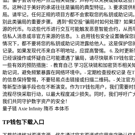
值。骗子会诱导用户点击相关链接，声称可以兑换或提取这些代
币。这种过于美好的承诺往往是骗局的典型特征。3. 要求提
局。请牢记，任何正规的项目方都不会索取您的私钥或助记词。
别此类骗局的重要步骤。 遇到“假空投”骗局时如何处理？如果
源的代币。与这些代币进行交互可能触发恶意智能合约，从而导
信私人消息或非官方来源的信息。 3. 启用钱包安全设置确保您
情况下，都不要将您的私钥或助记词泄露给他人。这是保护您的数字资
记录。如果发现代币来自不明地址，应提高警惕。 6. 及时更
已经误操作或怀疑自己可能遭遇了骗局，请尽快联系TP钱包官
一些有效的预防措施：- 教育自己 学习区块链和加密货币相关
助记词，避免频繁暴露在网络环境中。- 定期检查授权记录 在
的信息保持警惕，不要轻易点击链接或扫描二维码。- 关注官方
等新型诈骗手段也在不断演变。作为TP钱包用户，我们需要
流程尽快采取行动，以最大程度减少损失。同时，我们呼吁广
我们共同守护数字资产的安全！
量子链
Axie Infinity
隋币
本体币
TP钱包下载入口