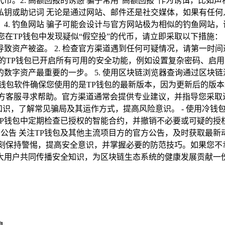
币。2. 高额回报的诱惑 骗子常用“高额回报”作为诱饵，比如
供私钥或助记词 无论是通过网站、邮件还是社交媒体，如果有任
4. 钓鱼网站 骗子可能会设计与官方网站极为相似的钓鱼网站
您在TP钱包中发现疑似“假空投”的代币，请立即采取以下措施：
致资产被盗。 2. 检查官方渠道遇到任何可疑情况，请第一时
的TP钱包已开启所有可用的安全功能，例如设置复杂密码、启用双
产最重要的一步。 5. 使用区块链浏览器查询通过区块链浏览器（如
新钱包软件确保您使用的是TP钱包的最新版本，因为更新后的版本
方客服寻求帮助。官方渠道通常会提供专业建议，并指导您采取进
知识，了解常见骗局及其运作方式，提高风险意识。 - 使用冷
TP钱包中定期检查已授权的智能合约，并撤销不必要或可疑的授权
公告 关注TP钱包及其他主流项目方的官方公告，及时获取最新
时刻保持警惕，提高安全意识，并掌握必要的防范技巧。如果您不
大用户共同传播安全知识，为区块链生态系统的健康发展贡献一份