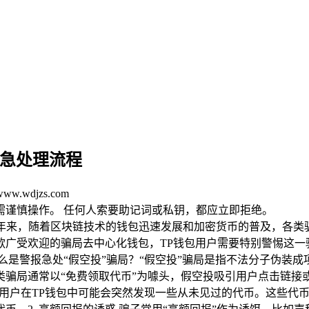
紧急处理流程
.wdjzs.com
均需谨慎操作。 任何人索要助记词或私钥，都应立即拒绝。
近年来，随着区块链技术的钱包迅速发展和加密货币的普及，各类
广受欢迎的骗局去中心化钱包，TP钱包用户需要特别警惕这一
么是警报急处“假空投”骗局？“假空投”骗局是指不法分子伪装
类骗局通常以“免费领取代币”为噱头，假空投吸引用户点击链接
代币 用户在TP钱包中可能会突然发现一些从未见过的代币。这些