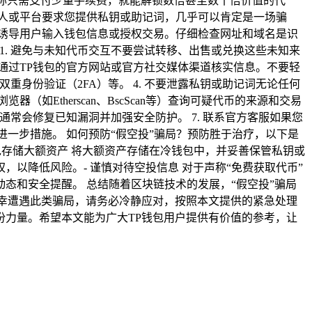
声称只需支付少量手续费，就能解锁数倍甚至数十倍价值的代
何人或平台要求您提供私钥或助记词，几乎可以肯定是一场骗
，诱导用户输入钱包信息或授权交易。仔细检查网址和域名是识
 1. 避免与未知代币交互不要尝试转移、出售或兑换这些未知来
间通过TP钱包的官方网站或官方社交媒体渠道核实信息。不要轻
重身份验证（2FA）等。 4. 不要泄露私钥或助记词无论任何
Etherscan、BscScan等）查询可疑代币的来源和交易
通常会修复已知漏洞并加强安全防护。 7. 联系官方客服如果您
一步措施。 如何预防“假空投”骗局？预防胜于治疗，以下是
钱包存储大额资产 将大额资产存储在冷钱包中，并妥善保管私钥或
，以降低风险。- 谨慎对待空投信息 对于声称“免费获取代币”
动态和安全提醒。 总结随着区块链技术的发展，“假空投”骗局
幸遭遇此类骗局，请务必冷静应对，按照本文提供的紧急处理
力量。希望本文能为广大TP钱包用户提供有价值的参考，让