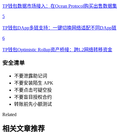
TP钱包数据市场接入：在Ocean Protocol购买出售数据集
5
TP钱包DApp多链支持：一键切换网络适配不同DApp链
6
TP钱包Optimistic Rollup资产桥接：跨L2网络转移资金
安全清单
不要泄露助记词
不要安装陌生 APK
不要点击可疑空投
不要盲目授权合约
转账前先小额测试
Related
相关文章推荐