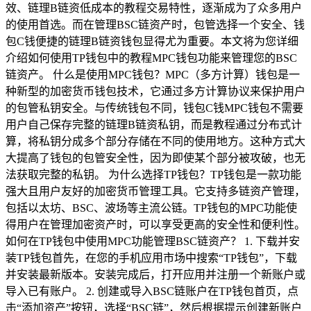
效、链理B链资低成本的教程交易特性，逐渐成为了众多用户
的使用首选。而在管理BSC链资产时，包管选择一个安全、钱
包C钱便捷的链理B链资钱包显得尤为重要。本文将为您详细
介绍如何使用TP钱包中的教程MPC钱包功能来管理您的BSC
链资产。 什么是使用MPC钱包？MPC（多方计算）钱包是一
种新型的加密货币钱包技术，它通过多方计算协议来保护用户
的包管私钥安全。与传统钱包不同，钱包C钱MPC钱包不需要
用户自己保存完整的链理B链资私钥，而是教程通过分布式计
算，将私钥分成多个部分存储在不同的使用地方。这种方式大
大提高了钱包的包管安全性，因为即使某个部分被攻破，也无
法获取完整的私钥。 为什么选择TP钱包？TP钱包是一款功能
强大且用户友好的加密货币管理工具。它支持多链资产管理，
包括以太坊、BSC、波场等主流公链。TP钱包的MPC功能使
得用户在管理加密资产时，可以享受更高的安全性和便利性。
如何在TP钱包中使用MPC功能管理BSC链资产？ 1. 下载并安
装TP钱包首先，在您的手机应用市场中搜索“TP钱包”，下载
并安装最新版本。安装完成后，打开应用并注册一个新账户或
导入已有账户。 2. 创建或导入BSC链账户在TP钱包首页，点
击“添加资产”按钮，选择“BSC链”，然后根据提示创建新账户