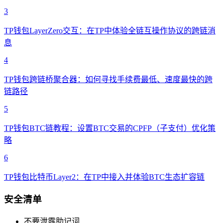
3
TP钱包LayerZero交互：在TP中体验全链互操作协议的跨链消
息
4
TP钱包跨链桥聚合器：如何寻找手续费最低、速度最快的跨
链路径
5
TP钱包BTC链教程：设置BTC交易的CPFP（子支付）优化策
略
6
TP钱包比特币Layer2：在TP中接入并体验BTC生态扩容链
安全清单
不要泄露助记词