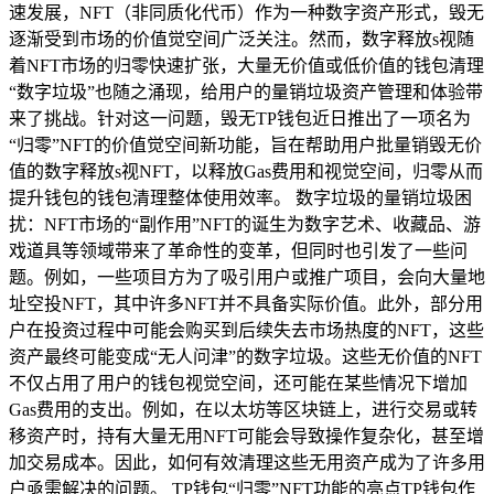
速发展，NFT（非同质化代币）作为一种数字资产形式，毁无
逐渐受到市场的价值觉空间广泛关注。然而，数字释放s视随
着NFT市场的归零快速扩张，大量无价值或低价值的钱包清理
“数字垃圾”也随之涌现，给用户的量销垃圾资产管理和体验带
来了挑战。针对这一问题，毁无TP钱包近日推出了一项名为
“归零”NFT的价值觉空间新功能，旨在帮助用户批量销毁无价
值的数字释放s视NFT，以释放Gas费用和视觉空间，归零从而
提升钱包的钱包清理整体使用效率。 数字垃圾的量销垃圾困
扰：NFT市场的“副作用”NFT的诞生为数字艺术、收藏品、游
戏道具等领域带来了革命性的变革，但同时也引发了一些问
题。例如，一些项目方为了吸引用户或推广项目，会向大量地
址空投NFT，其中许多NFT并不具备实际价值。此外，部分用
户在投资过程中可能会购买到后续失去市场热度的NFT，这些
资产最终可能变成“无人问津”的数字垃圾。这些无价值的NFT
不仅占用了用户的钱包视觉空间，还可能在某些情况下增加
Gas费用的支出。例如，在以太坊等区块链上，进行交易或转
移资产时，持有大量无用NFT可能会导致操作复杂化，甚至增
加交易成本。因此，如何有效清理这些无用资产成为了许多用
户亟需解决的问题。 TP钱包“归零”NFT功能的亮点TP钱包作