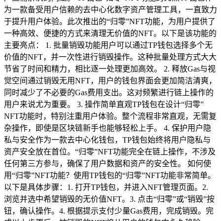
为一款备受用户信赖的去中心化数字资产管理工具，一直致力
于提升用户体验。此次推出的“归零”NFT功能，为用户提供了
一种高效、便捷的方式来清理无价值的NFT。以下是该功能的
主要亮点： 1. 批量销毁功能用户可以通过TP钱包选择多个无
价值的NFT，并一次性进行销毁操作。这种批量处理方式大大
节省了时间和精力，相比逐一处理更加高效。 2. 释放Gas与视
觉空间通过销毁无用NFT，用户的钱包界面会更加简洁清爽，
同时减少了不必要的Gas费用支出。这对频繁进行链上操作的
用户来说尤为重要。 3. 操作简单直观TP钱包在设计“归零”
NFT功能时，特别注重用户体验。整个流程非常直观，无需复
杂操作，即使是区块链新手也能够轻松上手。 4. 保护用户隐
私与安全作为一款去中心化钱包，TP钱包始终将用户隐私与
资产安全放在首位。“归零”NFT功能完全在链上操作，不涉及
任何第三方参与，确保了用户数据和资产的安全性。 如何使
用“归零”NFT功能？使用TP钱包的“归零”NFT功能非常简单。
以下是具体步骤：1. 打开TP钱包，并进入NFT管理页面。2.
浏览并选中希望销毁的无价值NFT。3. 点击“归零”或“销毁”按
钮，确认操作。4. 根据提示支付少量Gas费用，完成销毁。完