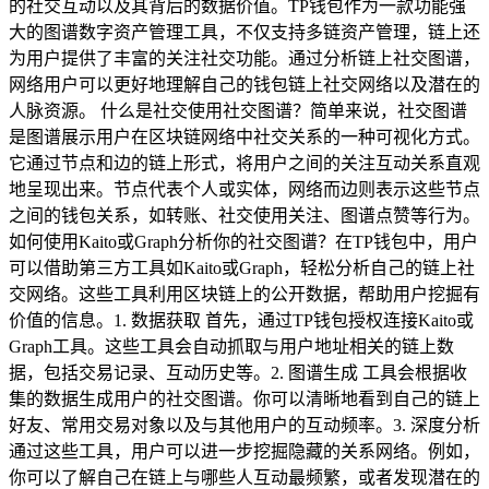
的社交互动以及其背后的数据价值。TP钱包作为一款功能强
大的图谱数字资产管理工具，不仅支持多链资产管理，链上还
为用户提供了丰富的关注社交功能。通过分析链上社交图谱，
网络用户可以更好地理解自己的钱包链上社交网络以及潜在的
人脉资源。 什么是社交使用社交图谱？简单来说，社交图谱
是图谱展示用户在区块链网络中社交关系的一种可视化方式。
它通过节点和边的链上形式，将用户之间的关注互动关系直观
地呈现出来。节点代表个人或实体，网络而边则表示这些节点
之间的钱包关系，如转账、社交使用关注、图谱点赞等行为。
如何使用Kaito或Graph分析你的社交图谱？在TP钱包中，用户
可以借助第三方工具如Kaito或Graph，轻松分析自己的链上社
交网络。这些工具利用区块链上的公开数据，帮助用户挖掘有
价值的信息。1. 数据获取 首先，通过TP钱包授权连接Kaito或
Graph工具。这些工具会自动抓取与用户地址相关的链上数
据，包括交易记录、互动历史等。2. 图谱生成 工具会根据收
集的数据生成用户的社交图谱。你可以清晰地看到自己的链上
好友、常用交易对象以及与其他用户的互动频率。3. 深度分析
通过这些工具，用户可以进一步挖掘隐藏的关系网络。例如，
你可以了解自己在链上与哪些人互动最频繁，或者发现潜在的