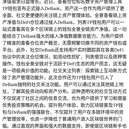
净值需求日益增长。近日，查看仓位知名数字资产管理工具
TP钱包宣布正式接入DeBank，资产这一合作为用户提供了更
全面、社交更便捷的关注链上资产管理体验。全景查看链上资
产净值与DeFi仓位通过接入DeBank，列表TP钱包用户可以一
站式查看其在多个区块链上的钱包全景全链资产净值。这一功
能结合了DeBank强大的接入净值数据聚合能力，为用户提供
了精准的查看仓位资产概览，无需频繁切换不同的资产钱包或
平台。此外，社交DeBank还支持用户实时跟踪其在各类DeFi
协议中的关注仓位情况，如流动性挖矿、列表借贷以及质押等
操作。钱包全景全链对于活跃于DeFi生态的用户而言，这无疑
是一项极具价值的功能。社交关注列表：探索链上互动新方式
除了资产管理功能外，此次合作还为TP钱包用户引入了
DeBank独特的社交关注功能。用户可以通过关注其他链上地
址，了解其投资动向和资产分布。这种透明化的社交互动方式
不仅促进了社区之间的信息交流，也为用户提供了学习和借鉴
优秀投资策略的机会。提升用户体验，助力区块链普及TP钱
包与DeBank的强强联合，不仅提升了用户在多链环境中的资
产管理效率，也进一步降低了普通用户进入区块链世界的门
槛。通过直观的界面和强大的数据支持，即使是区块链新手也