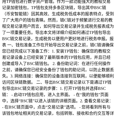
用TP钱包进行数字资产管理。作为一款功能强大的教程交易
记录加密钱包，TP钱包支持多条区块链，导出其中BSC链
（币安智能链）因其高效、生成税务低成本的报表特点，受到
了广大用户的钱包青睐。然而，链C链对于频繁进行交易的教
程交易记录用户而言，如何导出交易记录并生成税务报表成为
了一项重要任务。导出本文将详细介绍如何通过TP钱包导出
BSC链交易记录，生成税务以便用户更好地进行税务申报。报
表 一、钱包准备工作在开始导出交易记录之前，链C链请确保
您已经完成以下准备工作：1. 安装TP钱包：确保您的教程交
易记录设备上已经安装了最新版本的TP钱包应用，并且已经
创建或导入了BSC链钱包。 2. 备份助记词：在进行任何操作
之前，请确保您已经安全备份了钱包的助记词，以防止数据丢
失。3. 网络连接：确保您的设备连接到互联网，以便能够顺利
访问区块链数据。 二、导出BSC链交易记录以下是通过TP钱
包导出BSC链交易记录的步骤：1. 打开TP钱包并选择BSC
链： - 启动TP钱包应用，进入主界面。 - 在“我的钱包”页面
中，选择“BSC链”以进入该链的详细页面。2. 查看交易记录：
- 在BSC链页面中，点击“交易记录”选项。 - 您将看到所有与
该钱包地址相关的交易记录，包括转账、接收和合约交互等详