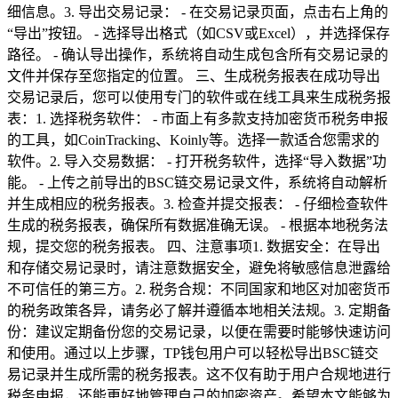
细信息。3. 导出交易记录： - 在交易记录页面，点击右上角的
“导出”按钮。 - 选择导出格式（如CSV或Excel），并选择保存
路径。 - 确认导出操作，系统将自动生成包含所有交易记录的
文件并保存至您指定的位置。 三、生成税务报表在成功导出
交易记录后，您可以使用专门的软件或在线工具来生成税务报
表：1. 选择税务软件： - 市面上有多款支持加密货币税务申报
的工具，如CoinTracking、Koinly等。选择一款适合您需求的
软件。2. 导入交易数据： - 打开税务软件，选择“导入数据”功
能。 - 上传之前导出的BSC链交易记录文件，系统将自动解析
并生成相应的税务报表。3. 检查并提交报表： - 仔细检查软件
生成的税务报表，确保所有数据准确无误。 - 根据本地税务法
规，提交您的税务报表。 四、注意事项1. 数据安全：在导出
和存储交易记录时，请注意数据安全，避免将敏感信息泄露给
不可信任的第三方。2. 税务合规：不同国家和地区对加密货币
的税务政策各异，请务必了解并遵循本地相关法规。3. 定期备
份：建议定期备份您的交易记录，以便在需要时能够快速访问
和使用。通过以上步骤，TP钱包用户可以轻松导出BSC链交
易记录并生成所需的税务报表。这不仅有助于用户合规地进行
税务申报，还能更好地管理自己的加密资产。希望本文能够为