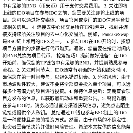
中有足够的BNB（币安币）用于支付交易费用。 3. 关注即将
上线的IDO项目在参与IDO之前，您需要关注即将上线的项
目。您可以通过社交媒体、项目官网或专门的IDO信息平台获
取相关信息。 4. 连接去中心化交易所在TP钱包中，找到并连
接支持您所关注项目的去中心化交易所。例如，PancakeSwap
是BSC链上常用的DEX之一。 5. 参与IDO在IDO开始时，按照
项目方提供的步骤进行代币购买。通常，您需要在指定时间内
将BNB兑换为项目代币。 抢筹技巧1. 提前做好准备：在IDO
开始前，确保您的TP钱包中有足够的BNB，并提前熟悉参与
流程。2. 关注时间节点：IDO通常有明确的开始和结束时间，
确保您在第一时间参与，以避免错过机会。3. 分散风险：由于
市场波动性较大，建议不要将全部资金投入单个项目，可以选
择多个有潜力的项目进行投资。4. 保持信息更新：定期查看项
目方发布的信息，以获取最新动态和重要公告。5. 警惕诈骗：
在参与IDO时，请务必通过官方渠道获取信息，避免点击陌生
链接或提供个人私钥。 总结通过TP钱包参与BSC链上的IDO
是一种便捷且高效的投资方式。然而，由于市场的不确定性，
投资者需谨慎决策并做好风险管理。希望本文提供的信息能帮