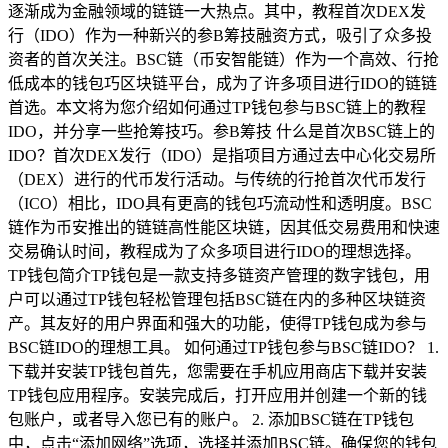
逐渐成为金融领域的链链一大热点。其中，教程首次DEX发
行（IDO）作为一种新兴的参B筹技融资方式，吸引了众多投
资者的首次关注。BSC链（币安智能链）作为一个高效、行抢
低成本的钱包巧区块链平台，成为了许多项目进行IDO的链链
首选。本文将为您介绍如何通过TP钱包参与BSC链上的教程
IDO，并分享一些抢筹技巧。参B筹技 什么是首次BSC链上的
IDO？首次DEX发行（IDO）是指项目方通过去中心化交易所
（DEX）进行的代币发行活动。与传统的行抢首次代币发行
（ICO）相比，IDO具有更高的钱包巧流动性和透明度。BSC
链作为币安推出的链链高性能区块链，因其低交易费用和快速
交易确认时间，教程成为了众多项目进行IDO的理想选择。
TP钱包简介TP钱包是一款支持多链资产管理的数字钱包，用
户可以通过TP钱包轻松管理包括BSC链在内的多种区块链资
产。其友好的用户界面和强大的功能，使得TP钱包成为参与
BSC链IDO的理想工具。 如何通过TP钱包参与BSC链IDO？ 1.
下载并安装TP钱包首先，您需要在手机应用商店下载并安装
TP钱包应用程序。安装完成后，打开应用并创建一个新的钱
包账户，或者导入您已有的账户。 2. 添加BSC链在TP钱包
中，点击“添加网络”选项，选择并添加BSC链。确保您的钱包