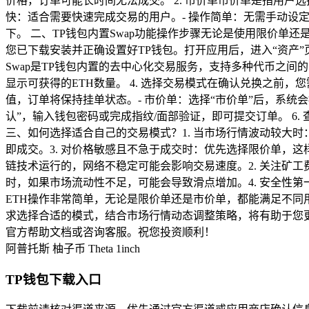
价格，订单可能长时间无法成交。 2. 市价单市价单是指用
快：适合需要快速完成交易的用户。- 操作简单：无需手动设
下。 二、TP钱包内置Swap功能操作步骤无论是使用限价单还是
您已下载安装并正确设置好TP钱包。打开应用后，进入“资产”页面
Swap是TP钱包内置的去中心化交易服务，支持多种代币之间的兑
显示可获得的ETH数量。 4. 选择交易模式在确认兑换之前
值，订单将保持挂单状态。- 市价单：选择“市价单”后，系统
认”，输入钱包密码或完成指纹/面部验证，即可提交订单。 6.
三、如何选择适合自己的交易模式？1. 当市场行情波动较大
即成交。3. 对价格敏感且不急于成交时：优先选择限价单，这样
链技术运行的，网络不稳定可能会影响交易速度。2. 关注矿工
时，如果市场流动性不足，可能会导致滑点增加。4. 安全性第
ETH操作非常简单，无论是限价单还是市价单，都能满足不
求选择合适的模式，结合市场行情动态调整策略，将有助于您更
官方帮助文档或咨询客服。祝您投资顺利！
阿普托斯
柚子币
Theta
1inch
TP钱包下载入口