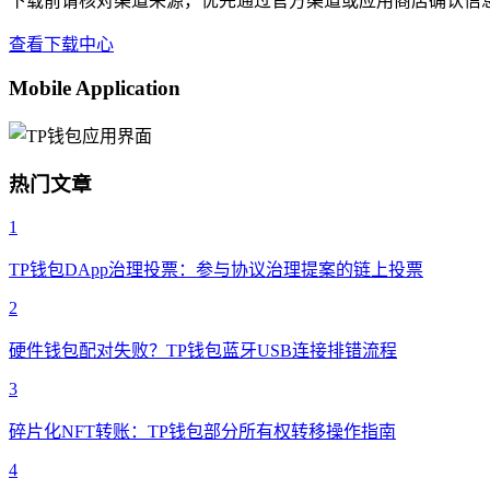
下载前请核对渠道来源，优先通过官方渠道或应用商店确认信
查看下载中心
Mobile Application
热门文章
1
TP钱包DApp治理投票：参与协议治理提案的链上投票
2
硬件钱包配对失败？TP钱包蓝牙USB连接排错流程
3
碎片化NFT转账：TP钱包部分所有权转移操作指南
4