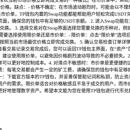
户选择以当前市场价格立即完成交易的一种模式。在市价单中，系统
定价格。缺点：- 价格不确定：在市场波动剧烈时，可能会以不理
市价单，TP钱包内置的Swap功能都能帮助用户轻松完成USDT兑
，确保您的钱包中有足够的USDT余额。 2. 进入Swap功能在主
换。 3. 选择交易对在Swap界面选择您需要兑换的币种对，例
，您需要选择使用限价单还是市价单：- 限价单：点击“限价单”选
会按照当前市场最优价格立即完成兑换。 5. 确认交易检查订单
 查看交易记录交易完成后，您可以返回TP钱包主界面，在“资产
时：建议使用限价单，以避免因价格剧烈波动导致的不必要损失。2
可以更好地控制成本。4. 对滑点不敏感时：市价单是更便捷的选
费：每笔交易都会产生一定的矿工费，请确保您的钱包中有足够的
一：下载官方版本的TP钱包，并妥善保管助记词和私钥，防止资产丢
同用户的需求。限价单适合对价格敏感且不急于成交的用户，而市
好地管理数字资产。希望本文能为您在使用TP钱包进行代币兑