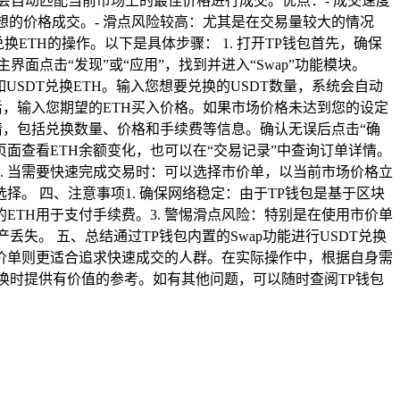
会自动匹配当前市场上的最佳价格进行成交。优点：- 成交速度
想的价格成交。- 滑点风险较高：尤其是在交易量较大的情况
换ETH的操作。以下是具体步骤： 1. 打开TP钱包首先，确保
界面点击“发现”或“应用”，找到并进入“Swap”功能模块。
如USDT兑换ETH。输入您想要兑换的USDT数量，系统会自动
项后，输入您期望的ETH买入价格。如果市场价格未达到您的设定
详情，包括兑换数量、价格和手续费等信息。确认无误后点击“确
”页面查看ETH余额变化，也可以在“交易记录”中查询订单详情。
. 当需要快速完成交易时：可以选择市价单，以当前市场价格立
择。 四、注意事项1. 确保网络稳定：由于TP钱包是基于区块
ETH用于支付手续费。3. 警惕滑点风险：特别是在使用市价单
失。 五、总结通过TP钱包内置的Swap功能进行USDT兑换
价单则更适合追求快速成交的人群。在实际操作中，根据自身需
换时提供有价值的参考。如有其他问题，可以随时查阅TP钱包