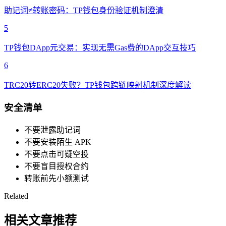
助记词≠转账密码：TP钱包身份验证机制澄清
5
TP钱包DApp元交易：实现无需Gas费的DApp交互技巧
6
TRC20转ERC20失败？TP钱包跨链映射机制深度解读
安全清单
不要泄露助记词
不要安装陌生 APK
不要点击可疑空投
不要盲目授权合约
转账前先小额测试
Related
相关文章推荐