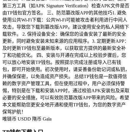
第三方工具（如APK Signature Verification）检查APK文件是否
由TP钱包官方签名。 三、防范篡改版APP的其他技巧1. 避免
使用公共Wi-Fi下载：公共Wi-Fi可能被攻击者利用进行中间人
攻击，导致您下载到篡改版APP。建议使用安全的私人网络下
载软件。 2. 保持设备安全：确保您的设备安装了最新的安全
更新，同时避免安装未知来源的应用程序。3. 定期更新APP：
及时更新TP钱包至最新版本，以获取官方提供的最新安全补
丁和功能优化。 四、安装与开通在完成以上校验步骤后，您
可以放心地安装TP钱包。按照提示完成注册或导入已有钱
包，即可开始使用。初次使用时，请妥善备份助记词或私钥，
并确保保密，以免造成资产损失。 总结TP钱包是一款值得信
赖的数字资产管理工具，但在使用过程中，用户必须保持警
惕，特别是在下载和安装APP时，通过校验APK安装包及采取
必要的安全措施，可以有效防范篡改版APP带来的风险。希望
本文能帮助您更安全地开通和使用TP钱包，为您的数字资产
保驾护航！
唯链币
USDD
隋币
Gala