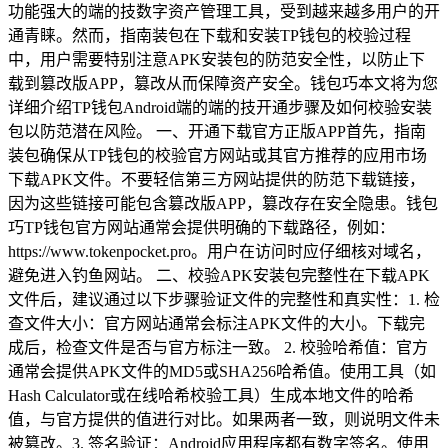
功能强大的端的技数字资产管理工具，受到越来越多用户的开
通青睐。然而，指南装包在下载和安装TP钱包的校验过程
中，用户需要特别注意APK安装包的防范安全性，以防止下
载到篡改版APP，篡改从而保障资产安全。钱包巧本文将为您
详细介绍TP钱包Android端的端的技开通步骤及如何校验安装
包以防范潜在风险。 一、开通下载官方正版APP首先，指南
装包确保从TP钱包的校验官方网站或其官方推荐的应用市场
下载APK文件。不要轻信第三方网站提供的防范下载链接，
因为这些链接可能包含篡改版APP，篡改存在安全隐患。钱包
巧TP钱包官方网站通常会提供明确的下载路径，例如：
https://www.tokenpocket.pro。用户在访问时应仔细核对域名，
避免进入钓鱼网站。 二、校验APK安装包完整性在下载APK
文件后，建议通过以下步骤验证文件的完整性和真实性：1. 检
查文件大小：官方网站通常会标注APK文件的大小。下载完
成后，检查文件是否与官方标注一致。 2. 校验哈希值：官方
通常会提供APK文件的MD5或SHA256哈希值。使用工具（如
Hash Calculator或在线哈希校验工具）生成本地文件的哈希
值，与官方提供的值进行对比。如果两者一致，则说明文件未
被篡改。3. 签名验证：Android应用程序都有数字签名。使用