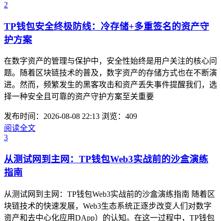
2
TP钱包安全终极防线：冷存储+多重签名的资产守
护方案
在数字资产的管理与保护中，安全性始终是用户关注的核心问
题。随着区块链技术的普及，数字资产的存储方式也在不断演
进。然而，频繁发生的黑客攻击和资产丢失事件提醒我们，选
择一种安全且可靠的资产守护方案至关重要
发布时间：2026-08-08 22:13
浏览：409
阅读全文
3
从测试网到主网：TP钱包Web3实战前的沙盒演练
指南
从测试网到主网：TP钱包Web3实战前的沙盒演练指南 随着区
块链技术的快速发展，Web3生态系统正逐步改变人们对数字
资产和去中心化应用DApp）的认知。在这一过程中，TP钱包