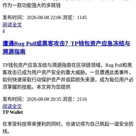
作为一款功能强大的多链钱
发布时间：2026-08-08 22:06
浏览：1145
阅读全文
4
遭遇Rug Pull或黑客攻击？TP钱包资产应急冻结与
溯源指南
TP钱包资产应急冻结与溯源指南在区块链领域，Rug Pull和黑
客攻击已成为用户资产安全的重大威胁。一旦遭遇此类事件，
如何快速采取行动保护资产并追踪损失来源，成为每位用户必
须掌握的技能。本文将为您提供
发布时间：2026-08-08 20:35
浏览：2116
阅读全文
TP Wallet
在享受科技带来便利的同时，也请记得为自己筑起一道安全防
线。