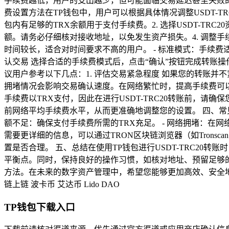
手续费越低，用户的支出越少，但可能面临交易延迟甚至失败的风
费设置方法在TP钱包中，用户可以根据具体情况调整USDT-TRC
包内有足够的TRX余额用于支付手续费。2. 选择USDT-TRC
额。请务必仔细核对接收地址，以免发生资产损失。4. 调整手续费
时间较长，适合对时间要求不高的用户。 - 标准模式：手续费
认交易 选择合适的手续费模式后，点击“确认”按钮完成转账
议用户参考以下几点：1. 评估交易紧急程度 如果您的转账并
拥堵情况会影响交易确认速度。在网络繁忙时，提高手续费可以确
手续费以TRX支付，因此在进行USDT-TRC20转账前，请
前网络平均手续费水平，从而更准确地调整您的设置。 四、常见问题解
额不足：确保支付手续费所需的TRX充足。 - 网络拥堵：在网
需要更详细的信息，可以通过TRON区块链浏览器（如Trons
置是否合理。 五、总结在使用TP钱包进行USDT-TRC2
平衡点。同时，保持良好的操作习惯，如核对地址、预留足够的T
方法。在未来的数字资产管理中，希望您能够更加高效、安全
链上链
波卡币
艾达币
Lido DAO
TP钱包下载入口