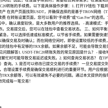
险。因此，在设置手续费时，需要结合具体需求，在速度和成本之间
20转账的手续费。以下是具体操作步骤：1. 打开TP钱包 下载并安
20资产 在资产页面找到USDT，并确保选择的是基于TRON网络（T
 在转账设置页面，您可以看到“手续费”或“Gas Fee”的选项
适中，确认速度较快，是大多数用户的推荐选择。 - 高速模式：
操作。交易提交后，您可以在钱包中查看交易状态。 三、如何平
不紧急，可以选择低速或标准模式，以节省手续费。如果需要快速到账
保交易及时确认；而在网络空闲时，即使设置较低的手续费，也能
确保您的钱包中有足够的TRX余额。如果余额不足，可能会导致交易
答1. USDT-TRC20转账失败的常见原因是什么？ - 接收
络繁忙时可能导致交易延迟或失败。2. 如何查询交易状态？ 在
can）查询。3. 是否可以修改已提交交易的手续费？ 一旦交易
0转账时，合理设置手续费是确保交易顺利进行的重要环节。用户应
RX余额等，可以有效避免不必要的问题。通过本文提供的指导，相
地完成每一笔交易！