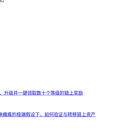
息。
钱包购买、升级并一键领取数十个等级的链上奖励
设施瘫痪的极端假设下，如何验证与转移链上资产