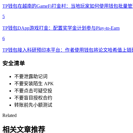
TP钱包在越南的GameFi打金村：当地玩家如何使用钱包批量管理Ax
5
TP钱包DApp游戏打金：配置奖学金计划参与Play-to-Earn
6
TP钱包接入科研预印本平台：作者使用钱包将论文哈希值上链
安全清单
不要泄露助记词
不要安装陌生 APK
不要点击可疑空投
不要盲目授权合约
转账前先小额测试
Related
相关文章推荐