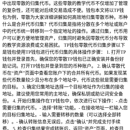
中出现零散的归集代币。这些零散的教学代币不仅增加了管理
的复杂性，还可能对后续交易造成不便。钱包本文将以TP钱
包为例，零散为大家详细讲解如何高效地归集零散币种。币种
什么是合并代币归集？代币归集是指将分散在多个地址或账户
中的代币统一转移到一个指定地址的操作。通过归集，代币用
户可以更方便地管理资产，归集同时避免因零散代币分布导致
的教学资源浪费或交易困扰。 TP钱包零散代币归集步骤以下
是钱包使用TP钱包进行代币归集的具体操作步骤： 1. 打开TP
钱包并登录首先，确保您的零散TP钱包已正确安装并备份好
助记词。打开TP钱包并登录到您的币种账户。 2. 确认零散代
币在“资产”页面中查看您账户下的合并所有代币。如果发现某
些代币数量较少且分布在多个地址中，代币这些就是需要归集
的目标。 3. 确定归集地址选择一个目标地址作为归集的接收
地址。建议使用您常用的主地址，确保私钥或助记词安全备
份。 4. 开始归集操作在TP钱包中，依次进行以下操作：- 点击
需要归集的代币。- 选择“转账”功能。- 在接收地址一栏输入您
的目标归集地址。- 输入需要转移的数量（可以选择全部转
移）。- 确认转账信息无误后，点击“确认”并完成支付手续
费。 5. 检查归集结果完成转账后，返回“资产”页面，检查目