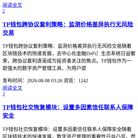
阅读全文
2
TP钱包跨协议套利策略：监测价格差异执行无风险
交易
TP钱包跨协议套利策略：监测价格差异执行无风险交易随着
区块链技术的快速发展，去中心化金融DeFi）生态系统日益繁
荣，跨协议套利逐渐成为投资者关注的焦点。TP钱包作为一
款强大的数字资产管理工具，为用户提
发布时间：2026-08-08 03:26
浏览：1242
阅读全文
3
TP钱包社交恢复模块：设置多因素信任联系人保障
安全
TP钱包社交恢复模块：设置多因素信任联系人保障安全随着
区块链技术的快速发展，数字资产管理的重要性日益凸显。然