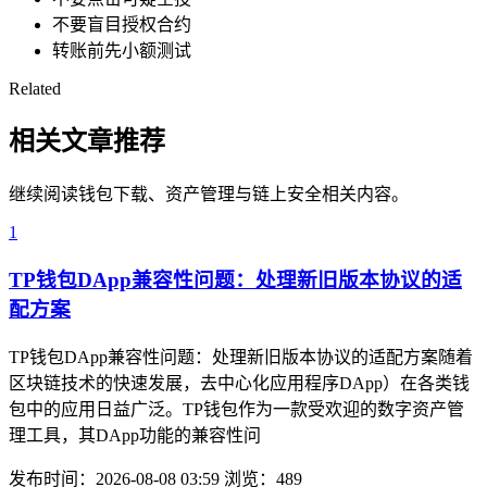
不要盲目授权合约
转账前先小额测试
Related
相关文章推荐
继续阅读钱包下载、资产管理与链上安全相关内容。
1
TP钱包DApp兼容性问题：处理新旧版本协议的适
配方案
TP钱包DApp兼容性问题：处理新旧版本协议的适配方案随着
区块链技术的快速发展，去中心化应用程序DApp）在各类钱
包中的应用日益广泛。TP钱包作为一款受欢迎的数字资产管
理工具，其DApp功能的兼容性问
发布时间：2026-08-08 03:59
浏览：489