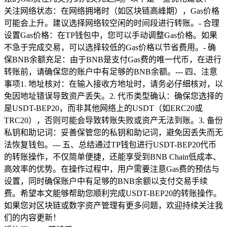
关注网络状态：在网络拥堵时（如区块链高峰期），Gas价格
可能会上升。建议选择网络较空闲的时间段进行转账。- 合理
设置Gas价格：在TP钱包中，您可以手动调整Gas价格。如果
不急于完成交易，可以选择较低的Gas价格以节省费用。- 确
保BNB余额充足：由于BNB是支付Gas费的唯一代币，在进行
转账前，请确保您的账户中有足够的BNB余额。--- 四、注意
事项1. 地址核对：在输入接收方地址时，请务必仔细核对，以
免因地址错误导致资产丢失。2. 代币类型确认：确保您选择的
是USDT-BEP20，而非其他网络上的USDT（如ERC20或
TRC20），否则可能会导致转账失败或资产无法到账。3. 备份
私钥和助记词：妥善保管您的私钥和助记词，避免因丢失而无
法恢复钱包。--- 五、总结通过TP钱包进行USDT-BEP20代币
的转账操作，不仅简单便捷，还能享受到BNB Chain低成本、
高效率的优势。在操作过程中，用户需要注意Gas费的预估与
设置，同时确保账户中有足够的BNB余额以支付交易手续
费。希望本文能够帮助您顺利完成USDT-BEP20的转账操作。
如果您对区块链或数字资产管理有更多问题，欢迎持续关注我
们的内容更新！