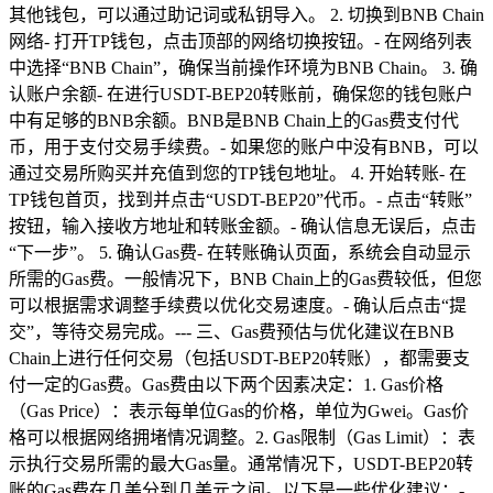
其他钱包，可以通过助记词或私钥导入。 2. 切换到BNB Chain
网络- 打开TP钱包，点击顶部的网络切换按钮。- 在网络列表
中选择“BNB Chain”，确保当前操作环境为BNB Chain。 3. 确
认账户余额- 在进行USDT-BEP20转账前，确保您的钱包账户
中有足够的BNB余额。BNB是BNB Chain上的Gas费支付代
币，用于支付交易手续费。- 如果您的账户中没有BNB，可以
通过交易所购买并充值到您的TP钱包地址。 4. 开始转账- 在
TP钱包首页，找到并点击“USDT-BEP20”代币。- 点击“转账”
按钮，输入接收方地址和转账金额。- 确认信息无误后，点击
“下一步”。 5. 确认Gas费- 在转账确认页面，系统会自动显示
所需的Gas费。一般情况下，BNB Chain上的Gas费较低，但您
可以根据需求调整手续费以优化交易速度。- 确认后点击“提
交”，等待交易完成。--- 三、Gas费预估与优化建议在BNB
Chain上进行任何交易（包括USDT-BEP20转账），都需要支
付一定的Gas费。Gas费由以下两个因素决定：1. Gas价格
（Gas Price）：表示每单位Gas的价格，单位为Gwei。Gas价
格可以根据网络拥堵情况调整。2. Gas限制（Gas Limit）：表
示执行交易所需的最大Gas量。通常情况下，USDT-BEP20转
账的Gas费在几美分到几美元之间。以下是一些优化建议：-