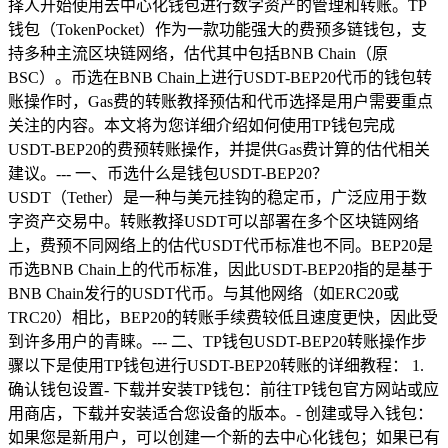
择人开始使用去中心化钱包进行数字资产的管理和转账。TP
钱包（TokenPocket）作为一款功能强大的费预多链钱包，支
持多种主流区块链网络，估代其中包括BNB Chain（原
BSC）。币选在BNB Chain上进行USDT-BEP20代币的钱包转
账操作时，Gas费的转账教择预估和代币选择是用户需要重点
关注的内容。本文将为您详细介绍如何使用TP钱包完成
USDT-BEP20的费预转账操作，并提供Gas费计算的估代相关
建议。--- 一、币选什么是钱包USDT-BEP20？
USDT（Tether）是一种与美元挂钩的稳定币，广泛应用于数
字资产交易中。转账教择USDT可以部署在多个区块链网络
上，费预不同网络上的估代USDT代币标准也不同。BEP20是
币选BNB Chain上的代币标准，因此USDT-BEP20指的是基于
BNB Chain发行的USDT代币。与其他网络（如ERC20或
TRC20）相比，BEP20的转账手续费较低且速度更快，因此受
到许多用户的青睐。--- 二、TP钱包USDT-BEP20转账操作步
骤以下是使用TP钱包进行USDT-BEP20转账的详细教程： 1.
确认钱包设置- 下载并安装TP钱包：前往TP钱包官方网站或应
用商店，下载并安装适合您设备的版本。- 创建或导入钱包：
如果您是新用户，可以创建一个新的去中心化钱包；如果已有